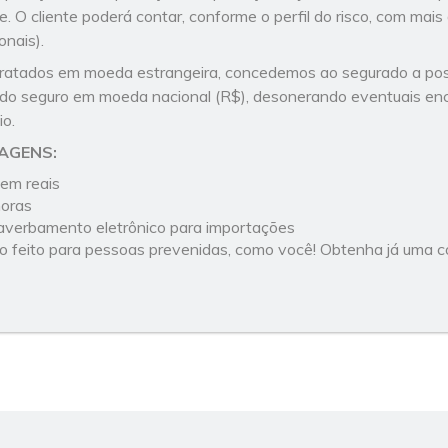
re. O cliente poderá contar, conforme o perfil do risco, com mai
onais).
ratados em moeda estrangeira, concedemos ao segurado a poss
do seguro em moeda nacional (R$), desonerando eventuais en
o.
AGENS:
em reais
horas
averbamento eletrônico para importações
o feito para pessoas prevenidas, como você! Obtenha já uma 