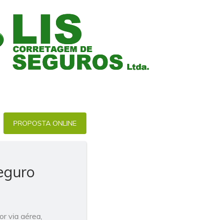
PROPOSTA ONLINE
eguro
r via aérea,