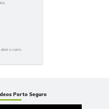
dos
brir o carro.
ídeos Porto Seguro