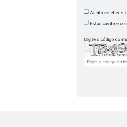
Aceito receber e-
Estou ciente e co
Digite o código da i
BotDetect CAPTCHA ASP.NET